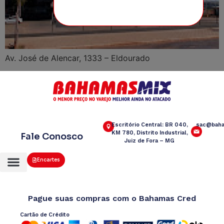
Av. José de Alencar, 1333 – Eldourado
Escritório Central: BR 040,
sac@baha
KM 780, Distrito Industrial,
Fale Conosco
Juiz de Fora – MG
Encartes
Pague suas compras com o Bahamas Cred
Cartão de Crédito