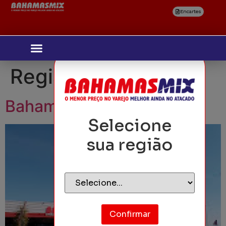
Encartes
Região:
Frutal
Bahamas Mix Frutal
Selecione
sua região
Confirmar