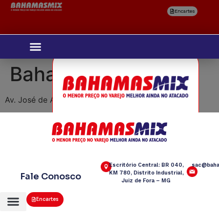
Encartes
Bahamas Mix Frutal
Av. José de Alencar, 1333 – Eldourado
Selecione
sua região
Escritório Central: BR 040,
sac@baha
KM 780, Distrito Industrial,
Fale Conosco
Juiz de Fora – MG
Encartes
Confirmar