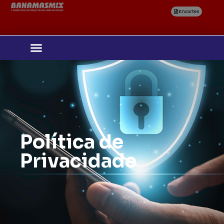
Encartes
Selecione
Política de
sua região
Privacidade
Confirmar