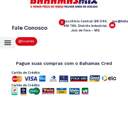
Escritório Central: BR 040,
sac@baha
KM 780, Distrito Industrial,
Fale Conosco
Juiz de Fora – MG
Encartes
Pague suas compras com o Bahamas Cred
Cartão de Crédito
Cartão de Crédito