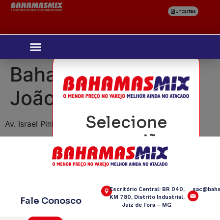
Encartes
Bahamas Mix São
João Nepomuceno
Selecione
Av. Israel Pinheiro, 1494 – Bairro Santa Fé
sua região
Escritório Central: BR 040,
sac@baha
KM 780, Distrito Industrial,
Fale Conosco
Juiz de Fora – MG
Confirmar