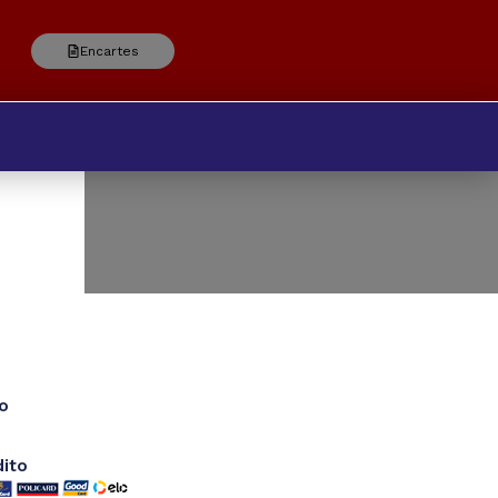
Encartes
o
dito