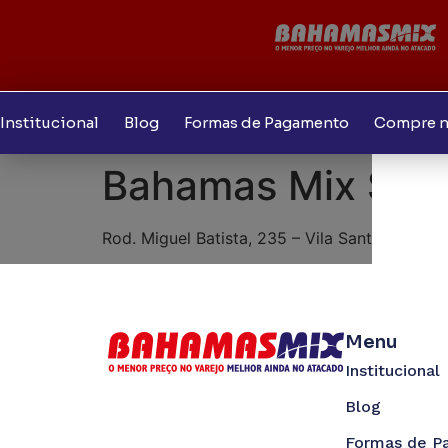
Institucional
Blog
Formas de Pagamento
Compre n
Bahamas Mix São 
Rod. Miguel Batista, 235 – Vila Santo Antoni
Menu
Institucional
Blog
Formas de P