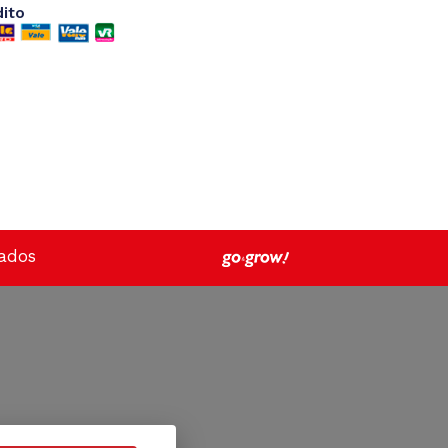
dito
vados