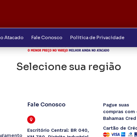
o Atacado
Fale Conosco
Politica de Privacidade
João Del-Rei
Selecione sua região
o (Matozinhos)
Fale Conosco
Pague suas
Confirmar
compras com 
Bahamas Cred
Cartão de Cré
Escritório Central: BR 040,
agamento
KM 780, Distrito Industrial,