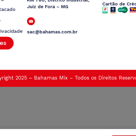
Cartão de Cré
Juiz de Fora – MG
tacado
o
rivacidade
sac@bahamas.com.br
tes
right 2025 – Bahamas Mix – Todos os Direitos Reser