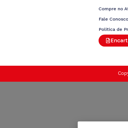
Compre no A
Fale Conosc
Politica de P
Encar
Copy