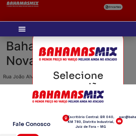
Encartes
Bahamas Mix Ponte
Nova
Selecione
Rua João Alves de Oliveira 51 – Triângulo Novo
sua região
Escritório Central: BR 040,
sac@baha
KM 780, Distrito Industrial,
Fale Conosco
Juiz de Fora – MG
Confirmar