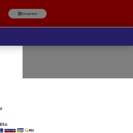
Encartes
o
dito