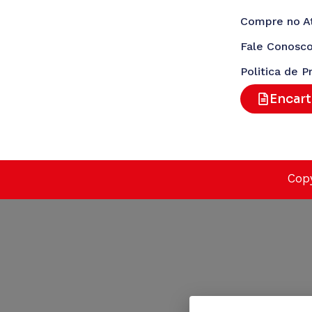
Compre no A
Fale Conosc
Politica de P
Encar
Copy