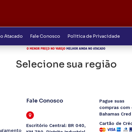
o Atacado
Fale Conosco
Politica de Privacidade
ei Clube
Selecione sua região
Fale Conosco
Pague suas
Confirmar
compras com 
Bahamas Cred
Cartão de Cré
Escritório Central: BR 040,
agamento
KM 780, Distrito Industrial,