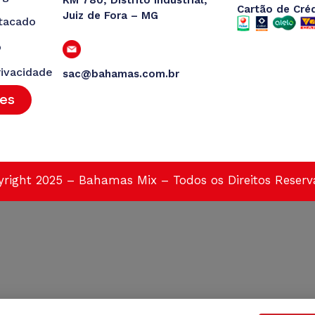
Cartão de Cré
Juiz de Fora – MG
tacado
o
rivacidade
sac@bahamas.com.br
tes
right 2025 – Bahamas Mix – Todos os Direitos Reser