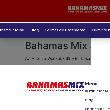
Institucional
Blog
Formas de Pagamento
Compre n
Bahamas Mix Jóqu
Av. Antônio Weitzel, 669 – Barbosa Lage
Menu
Institucional
Blog
Formas de P