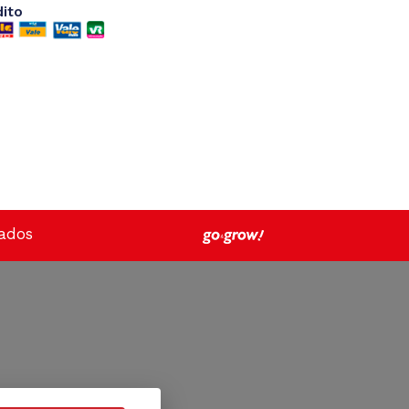
dito
vados