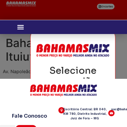
Encartes
Bahamas Mix
Ituiutaba
Selecione
Av. Napoleão Faissol, 297 – Alvorada
sua região
Escritório Central: BR 040,
sac@baha
KM 780, Distrito Industrial,
Fale Conosco
Juiz de Fora – MG
Confirmar