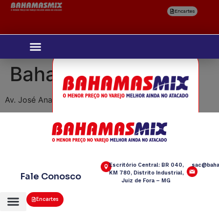
Encartes
Bahamas Mix Araxá
Av. José Ananias de Águiar, 4400 – Boa Vista
Selecione
sua região
Escritório Central: BR 040,
sac@baha
KM 780, Distrito Industrial,
Fale Conosco
Juiz de Fora – MG
Encartes
Confirmar