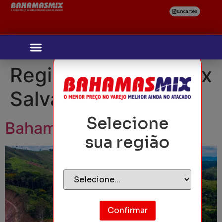
Encartes
Região:
Bahamas Mix
Salvaterra
Selecione
Bahamas Mix Salvaterra
sua região
Confirmar