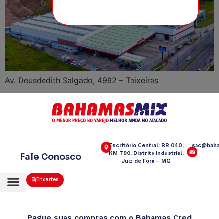
Av. Deusdedith Salgado, 4992 – Teixeiras
Escritório Central: BR 040,
sac@baha
KM 780, Distrito Industrial,
Fale Conosco
Juiz de Fora – MG
Encartes
Pague suas compras com o Bahamas Cred