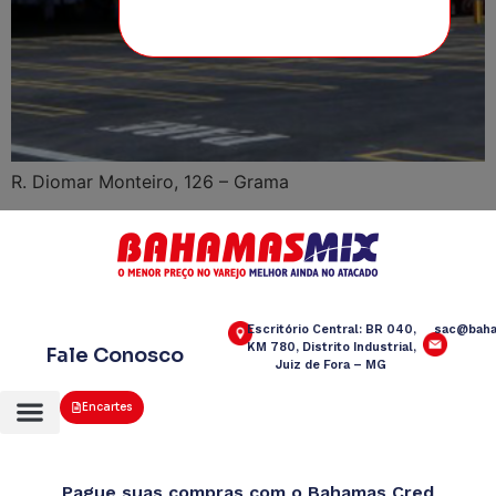
R. Diomar Monteiro, 126 – Grama
Escritório Central: BR 040,
sac@baha
KM 780, Distrito Industrial,
Fale Conosco
Juiz de Fora – MG
Encartes
Pague suas compras com o Bahamas Cred