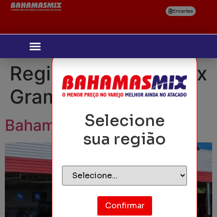
Encartes
Região:
Bahamas Mix
Grama
Selecione
Bahamas Mix Grama
sua região
Confirmar