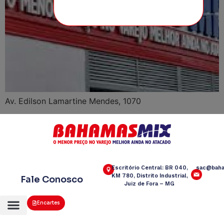
Av. Edilson Lamartine Mendes, 1070
Escritório Central: BR 040,
sac@baha
KM 780, Distrito Industrial,
Fale Conosco
Juiz de Fora – MG
Encartes