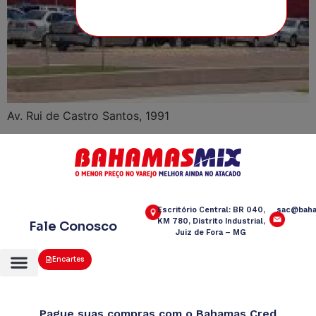
Av. Rui de Castro Santos, 1991
Escritório Central: BR 040,
sac@baha
KM 780, Distrito Industrial,
Fale Conosco
Juiz de Fora – MG
Encartes
Pague suas compras com o Bahamas Cred