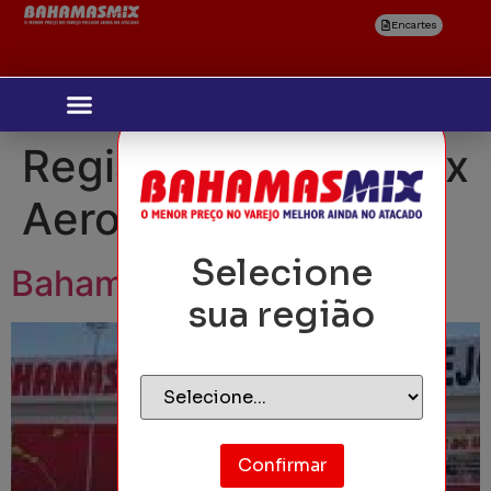
Encartes
Região:
Bahamas Mix
Aeroporto
Selecione
Bahamas Mix Aeroporto
sua região
Confirmar