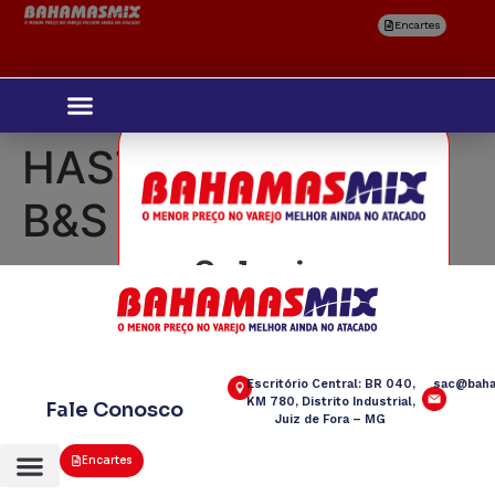
Encartes
HASTES FLEXIVEIS
B&S C/75
Selecione
sua região
Escritório Central: BR 040,
sac@baha
KM 780, Distrito Industrial,
Fale Conosco
Juiz de Fora – MG
Encartes
Confirmar