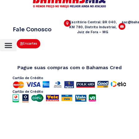
Escritório Central: BR 040,
sac@baha
KM 780, Distrito Industrial,
Fale Conosco
Juiz de Fora – MG
Encartes
Pague suas compras com o Bahamas Cred
Cartão de Crédito
Cartão de Crédito