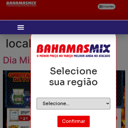
Encartes
localidades:
Ubá
Dia Mix – Zona da Mata
Selecione
sua região
Confirmar