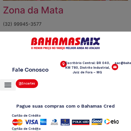
Zona da Mata
(32) 99945-3577
Escritório Central: BR 040,
sac@baha
KM 780, Distrito Industrial,
Fale Conosco
Juiz de Fora – MG
Encartes
Pague suas compras com o Bahamas Cred
Cartão de Crédito
Cartão de Crédito