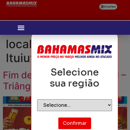
Encartes
localidades:
Ituiutaba
Selecione
Fim de Semana Imperdível –
sua região
Triângulo Mineiro
Confirmar