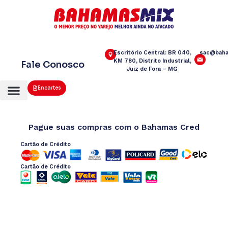
Escritório Central: BR 040,
sac@baha
KM 780, Distrito Industrial,
Fale Conosco
Juiz de Fora – MG
Encartes
Pague suas compras com o Bahamas Cred
Cartão de Crédito
Cartão de Crédito