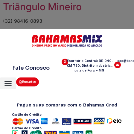
Triângulo Mineiro
(32) 98416-0893
Escritório Central: BR 040,
sac@baha
KM 780, Distrito Industrial,
Fale Conosco
Juiz de Fora – MG
Encartes
Pague suas compras com o Bahamas Cred
Cartão de Crédito
Cartão de Crédito