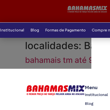
Institucional
Blog
Formas de Pagamento
Compre n
localidades:
Baha
bahamais tm até 9/08
Menu
Institucional
Blog