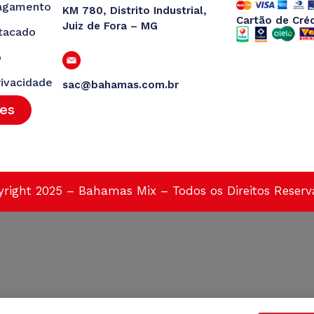
agamento
KM 780, Distrito Industrial,
Cartão de Cré
Juiz de Fora – MG
tacado
o
rivacidade
sac@bahamas.com.br
tes
right 2025 – Bahamas Mix – Todos os Direitos Reser