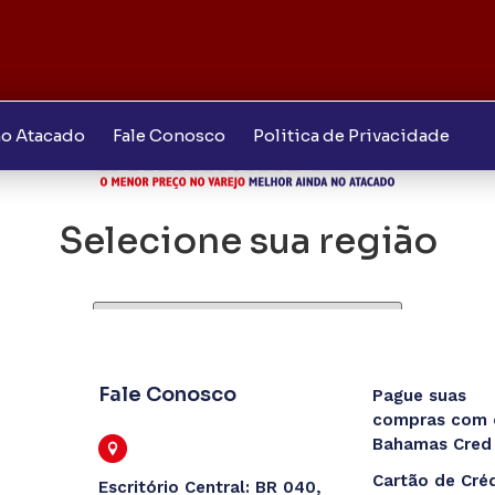
o Atacado
Fale Conosco
Politica de Privacidade
mais - Uberaba
Selecione sua região
Confirmar
Fale Conosco
Pague suas
compras com 
Bahamas Cred
Cartão de Cré
Escritório Central: BR 040,