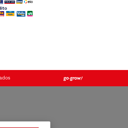
dito
vados