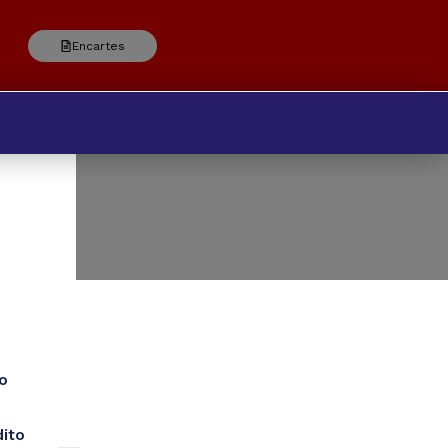
Encartes
o
dito