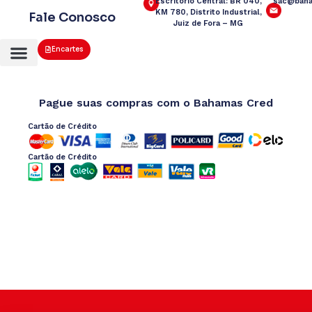
Escritório Central: BR 040,
sac@baha
KM 780, Distrito Industrial,
Fale Conosco
Juiz de Fora – MG
Encartes
Pague suas compras com o Bahamas Cred
Cartão de Crédito
Cartão de Crédito