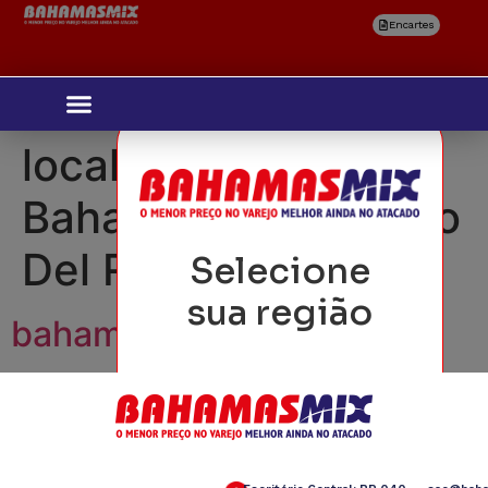
Encartes
localidades:
Bahamais - São João
Del Rey
Selecione
sua região
bahamais zm até 9/08
Confirmar