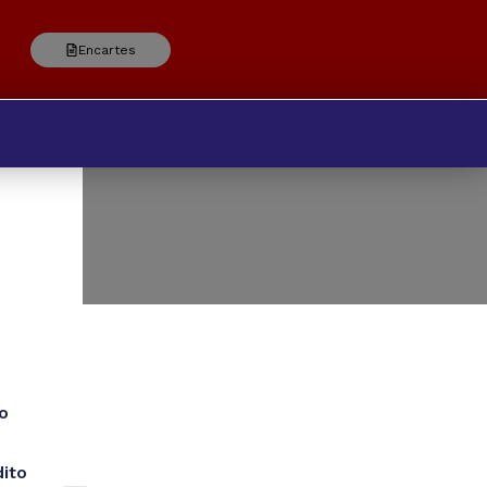
Encartes
o
dito