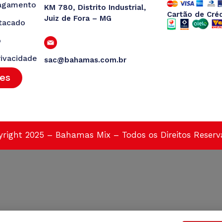
agamento
KM 780, Distrito Industrial,
Cartão de Cré
Juiz de Fora – MG
tacado
o
rivacidade
sac@bahamas.com.br
tes
right 2025 – Bahamas Mix – Todos os Direitos Reser