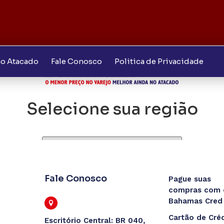
o Atacado
Fale Conosco
Politica de Privacidade
mais - Monte Carmelo
Selecione sua região
Confirmar
Fale Conosco
Pague suas
compras com 
Bahamas Cred
Cartão de Cré
Escritório Central: BR 040,