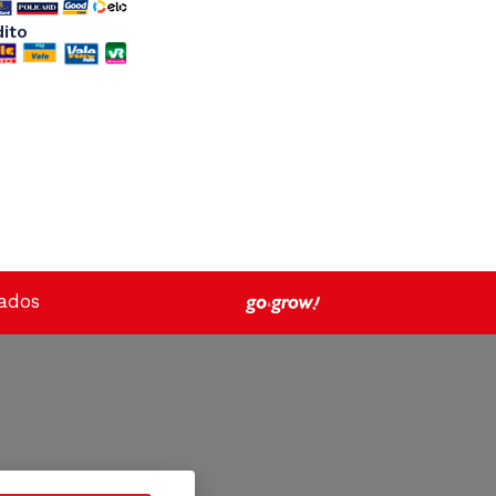
dito
vados