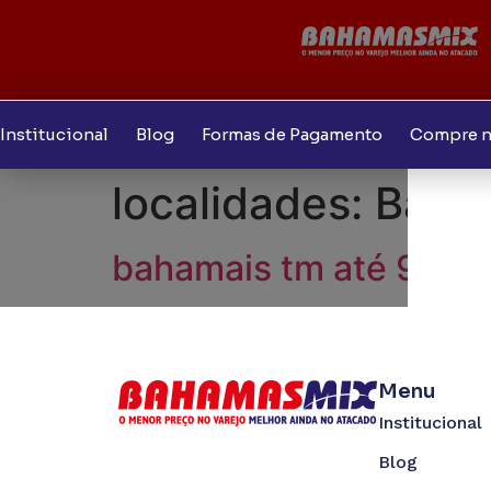
Institucional
Blog
Formas de Pagamento
Compre n
localidades:
Baha
bahamais tm até 9/08
Menu
Institucional
Blog