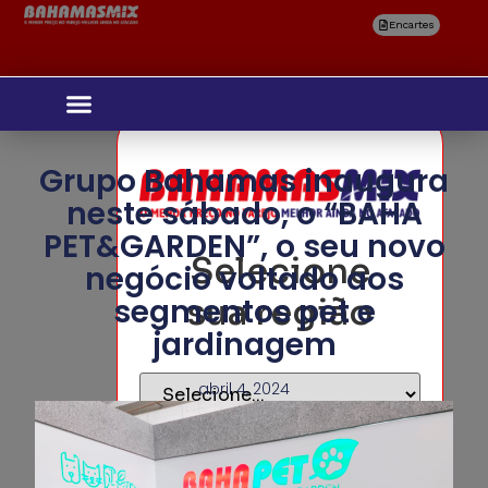
Encartes
Grupo Bahamas inaugura
neste sábado, o “BAHA
PET&GARDEN”, o seu novo
Selecione
negócio voltado aos
sua região
segmentos pet e
jardinagem
abril 4, 2024
Confirmar