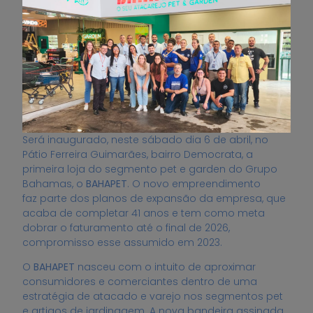
Será inaugurado, neste sábado dia 6 de abril, no
Pátio Ferreira Guimarães, bairro Democrata, a
primeira loja do segmento pet e garden do Grupo
Bahamas, o
BAHAPET
. O novo empreendimento
faz parte dos planos de expansão da empresa, que
acaba de completar 41 anos e tem como meta
dobrar o faturamento até o final de 2026,
compromisso esse assumido em 2023.
O
BAHAPET
nasceu com o intuito de aproximar
consumidores e comerciantes dentro de uma
estratégia de atacado e varejo nos segmentos pet
e artigos de jardinagem. A nova bandeira assinada