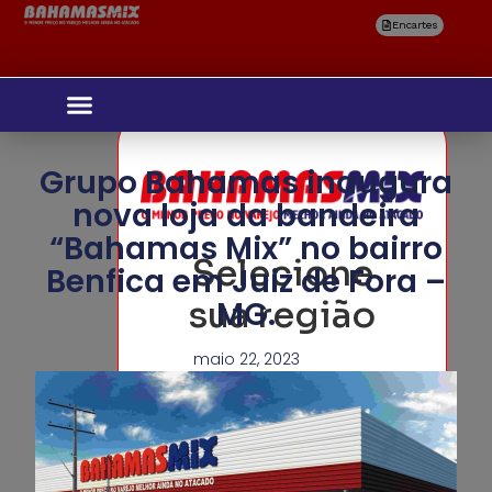
Encartes
Grupo Bahamas inaugura
nova loja da bandeira
“Bahamas Mix” no bairro
Selecione
Benfica em Juiz de Fora –
sua região
MG.
maio 22, 2023
Confirmar