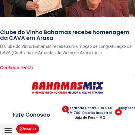
Clube do Vinho Bahamas recebe homenagem
da CAVA em Araxá
O Clube do Vinho Bahamas recebeu uma moção de congratulação da
CAVA (Confraria de Amantes do Vinho de Araxá) pelo
Continue Lendo
Escritório Central: BR 040,
sac@baha
KM 780, Distrito Industrial,
Fale Conosco
Juiz de Fora – MG
Encartes